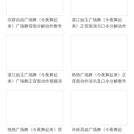
宗群自由广场舞《今夜舞起
湛江如玉广场舞《今夜舞起
来》广场舞背面分解动作教学
来》正背面演示口令分解动作
视频
教学
湛江如玉广场舞《今夜舞起
艳艳广场舞《今夜舞起来》正
来》广场舞正背面动作视频演
背面动作演示及口令分解教学
示
艳艳广场舞《今夜舞起来》背
许岭高姐广场舞《今夜舞起