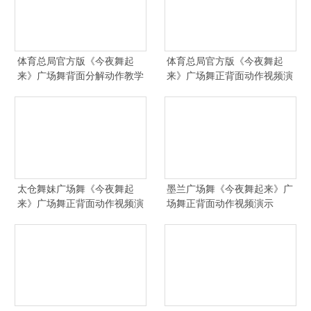
体育总局官方版《今夜舞起
体育总局官方版《今夜舞起
来》广场舞背面分解动作教学
来》广场舞正背面动作视频演
视频
示
太仓舞妹广场舞《今夜舞起
墨兰广场舞《今夜舞起来》广
来》广场舞正背面动作视频演
场舞正背面动作视频演示
示