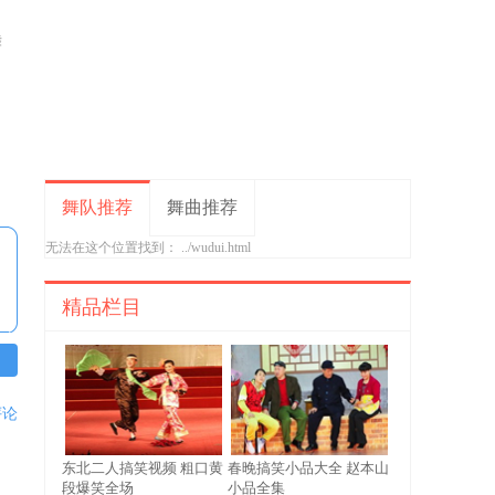
舞
舞队推荐
舞曲推荐
无法在这个位置找到： ../wudui.html
精品栏目
评论
东北二人搞笑视频 粗口黄
春晚搞笑小品大全 赵本山
段爆笑全场
小品全集