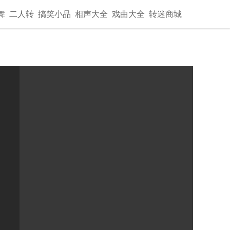
舞
二人转
搞笑小品
相声大全
戏曲大全
转迷商城