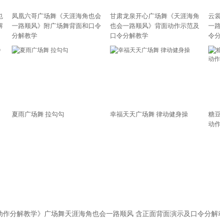
也
凤凰六哥广场舞《天涯海角也会
甘肃龙泉开心广场舞《天涯海角
云
解
一路顺风》附广场舞背面和口令
也会一路顺风》背面动作示范及
一
分解教学
口令分解教学
令
》
夏雨广场舞 拉勾勾
幸福天天广场舞 律动健身操
糖
动
动作分解教学》
广场舞天涯海角也会一路顺风
含正面背面演示及口令分解