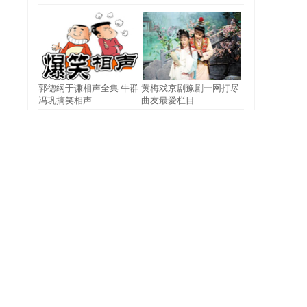
郭德纲于谦相声全集 牛群
黄梅戏京剧豫剧一网打尽
冯巩搞笑相声
曲友最爱栏目