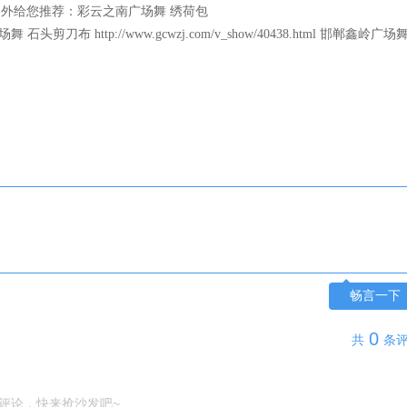
另外给您推荐：彩云之南广场舞 绣荷包
场舞 石头剪刀布
http://www.gcwzj.com/v_show/40438.html
邯郸鑫岭广场
畅言一下
0
共
条
评论，快来抢沙发吧~