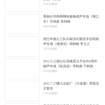
7242次播放
青曲社华商网网络春晚相声专场《绕口
令》吕纳超 张纳驰
6862次播放
癸巳年德云三队封箱演出暨说学逗唱相
声专场《满洲话》韩鹤晓 李九江
5432次播放
2012.9.22德云社高峰栾云平合作6周年
相声专场《怯洗澡》李鹤彪 于鹤真
4304次播放
2012.7.27哪儿乐剧厂《大保镖》周思浩
王挚洪
5705次播放