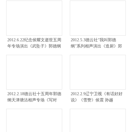
2012.6.22纪念侯耀文逝世五周
2012.5.3德云社“我叫郭德
年专场演出《武坠子》郭德纲
纲”系列相声演出《造厨》郑
于谦 侯震 孙越
好 侯震
2012.2.18德云社十五周年郭德
2012.2.9辽宁卫视《有话好好
纲天津塘沽相声专场《写对
说》《雪赞》侯震 孙越
子》李鹤彪 侯震