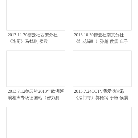
2013.11.30德云社西安分社
2013.10.30德云社南京分社
《造厨》马鹤琪 侯震
《红花绿叶》孙越 侯震 庄子
健 郭麒麟
2013.7.12德云社2013年欧洲巡
2013.7.24CCTV我爱满堂彩
演相声专场德国站《智力测
《法门寺》郭德纲 于谦 侯震
验》李云天 侯震
陶云圣 郭麒麟 刘源 杨