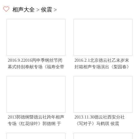
相声大全
>
侯震
>
2016.9.22016丙申季纲丝节闭
2016.2.1北京德云社乙未岁末
幕式特别奉献专场《福寿全带
封箱相声专场演出《梨园春》
师傅经》郭德纲 于谦
侯震 陶云圣 李云杰
2013郭德纲暨德云社跨年相声
2013.11.30德云社西安分社
专场《红花绿叶》郭德纲 于
《写对子》马鹤琪 侯震
谦 烧饼 曹鹤阳 侯震