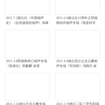
2011.7.2德云社《中国相声
2011.6.6德云社15周年之郭德
史》《抗美援朝的相声》高峰
纲创作相声专场《我是科学
栾云平 阎鹤祥 岳云鹏
家》郭麒麟 侯震
2011.4.8郭德纲单口相声专场
2011.4.9德云四少之岳云鹏相
《英雄论》郭麒麟 侯震
声专场《写对联》冯阔洋 侯
震
2011.2.25德云社岳云鹏专场
2011.2.19德云二队三里屯剧场