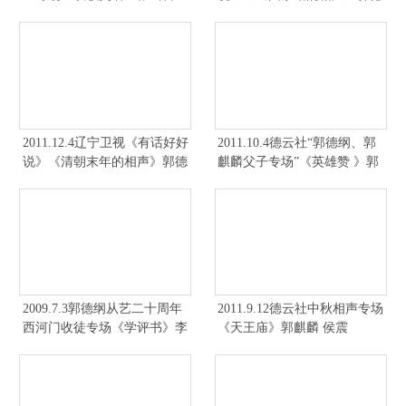
侯震
纲 于谦 岳云鹏 高峰
2011.12.4辽宁卫视《有话好好
2011.10.4德云社“郭德纲、郭
说》《清朝末年的相声》郭德
麒麟父子专场”《英雄赞 》郭
纲 于谦 岳云鹏 高峰
麒麟 侯震
2009.7.3郭德纲从艺二十周年
2011.9.12德云社中秋相声专场
西河门收徒专场《学评书》李
《天王庙》郭麒麟 侯震
根 侯震