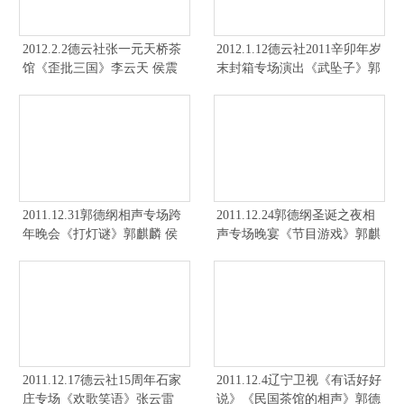
2012.2.2德云社张一元天桥茶
2012.1.12德云社2011辛卯年岁
馆《歪批三国》李云天 侯震
末封箱专场演出《武坠子》郭
德纲 于谦 侯震
2011.12.31郭德纲相声专场跨
2011.12.24郭德纲圣诞之夜相
年晚会《打灯谜》郭麒麟 侯
声专场晚宴《节目游戏》郭麒
震
麟 侯震
2011.12.17德云社15周年石家
2011.12.4辽宁卫视《有话好好
庄专场《欢歌笑语》张云雷
说》《民国茶馆的相声》郭德