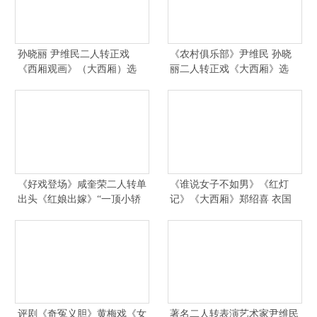
孙晓丽 尹维民二人转正戏
《农村俱乐部》尹维民 孙晓
《西厢观画》（大西厢）选
丽二人转正戏《大西厢》选
段“我走上近前猛击一掌”
段“一轮明月照西厢”
《好戏登场》咸奎荣二人转单
《谁说女子不如男》《红灯
出头《红娘出嫁》“一顶小轿
记》《大西厢》郑绍喜 衣国
抬出了大西厢”
忠《西厢听琴》张杰 郑凯
评剧《奇冤义胆》黄梅戏《女
著名二人转表演艺术家尹维民