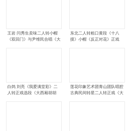
王岩 闫秀生卖味二人转小帽
东北二人转粗口黄段《十八
《双回门》与尹维民合唱《大
摸》小帽《反正对花》正戏
西厢》唱出身价
《大西厢》刘万春 张晓霞
白鸽 刘亮《我爱满堂彩》二
莲花印象艺术团青山团队唱腔
人转正戏选段《大西厢胡胡
古典民间转星二人转正戏《大
腔》选段
西厢》选段