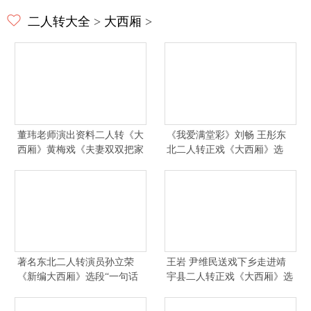
二人转大全
>
大西厢
>
董玮老师演出资料二人转《大
《我爱满堂彩》刘畅 王彤东
西厢》黄梅戏《夫妻双双把家
北二人转正戏《大西厢》选
还》歌曲《大姑娘美大
段“崔莺莺一进花园抬头
著名东北二人转演员孙立荣
王岩 尹维民送戏下乡走进靖
《新编大西厢》选段“一句话
宇县二人转正戏《大西厢》选
说的这个莺莺面红过耳”
段