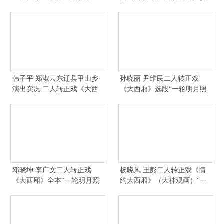
画》“头一张一
宏伟 王金
韩子平 郑淑云东辽县甲山乡
孙晓丽 尹维民二人转正戏
演出实况 二人转正戏《大西
《大西厢》选段“一轮明月照
厢》《回杯
西厢二八佳
邓晓坤 李广文二人转正戏
杨晓凤 王彭二人转正戏《情
《大西厢》全本“一轮明月照
约大西厢》（大神观画）“一
西厢二八佳
轮明月照