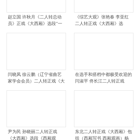
赵立国 许秋月《二人转总动
《综艺大观》张艳春 李亚红
员》正戏《大西厢》选段“一
二人转正戏《大西厢》选
轮明月照
段“哏喽喽吓
闫晓凤 徐云鹏（辽宁省曲艺
在选手和搭档中都极受欢迎的
家学会会员）二人转正戏《大
闫淑平 佟长江二人转正戏
西厢听琴
《大西厢》
尹为民 孙晓丽二人转正戏
东北二人转正戏《大西厢》包
《大西厢》选段《西厢观
括（西厢写书 西厢观画）杨