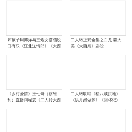
坏孩子周博洋与三炮女搭档说
二人转正戏全集之白龙 姜大
口有乐《江北送情郎》《大西
美《大西厢》选段
厢》唱腔
《乡村爱情》王七哥（蔡维
二人转联唱《猪八戒拱地》
利）直播间喊麦《二人转大西
《洪月娥做梦》《回杯记》
厢》
《大西厢》选