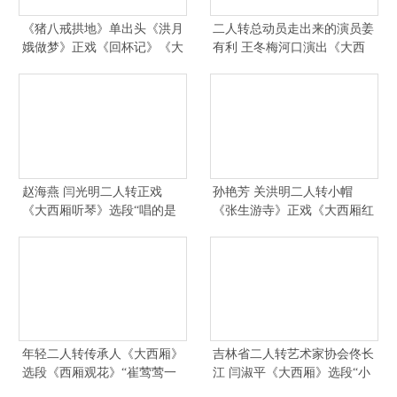
《猪八戒拱地》单出头《洪月
二人转总动员走出来的演员姜
娥做梦》正戏《回杯记》《大
有利 王冬梅河口演出《大西
西厢》小曲《情系二人
厢》胡胡腔
赵海燕 闫光明二人转正戏
孙艳芳 关洪明二人转小帽
《大西厢听琴》选段“唱的是
《张生游寺》正戏《大西厢红
一轮明月照
娘观画》（
年轻二人转传承人《大西厢》
吉林省二人转艺术家协会佟长
选段《西厢观花》“崔莺莺一
江 闫淑平《大西厢》选段“小
进花园四
红娘这