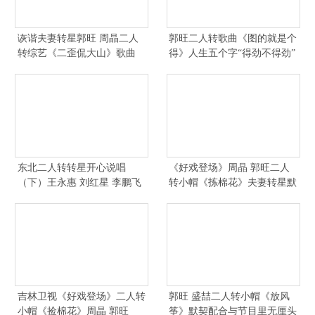
诙谐夫妻转星郭旺 周晶二人
郭旺二人转歌曲《图的就是个
转综艺《二歪侃大山》歌曲
得》人生五个字“得劲不得劲”
《关东风》
东北二人转转星开心说唱
《好戏登场》周晶 郭旺二人
（下）王永惠 刘红星 李鹏飞
转小帽《拣棉花》夫妻转星默
郭旺 李超龄
契演出片
吉林卫视《好戏登场》二人转
郭旺 盛喆二人转小帽《放风
小帽《捡棉花》周晶 郭旺
筝》默契配合与节目里无厘头