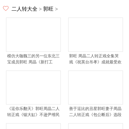
二人转大全
>
郭旺
>
模仿大咖魏三的另一位东北三
郭旺 周晶二人转正戏全集哭
宝成员郭旺 周晶《新打工
戏《祝英台吊孝》成就最受欢
谣》搞笑视频
迎夫妻转星组合
《逗你乐翻天》郭旺周晶二人
善于逗比的丑星郭旺妻子周晶
转正戏《锯大缸》不逊尹维民
二人转正戏《包公断后》选段
咸奎荣成名作《锯缸》
《别窑》