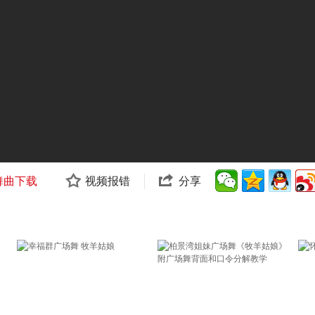
舞曲下载
视频报错
分享