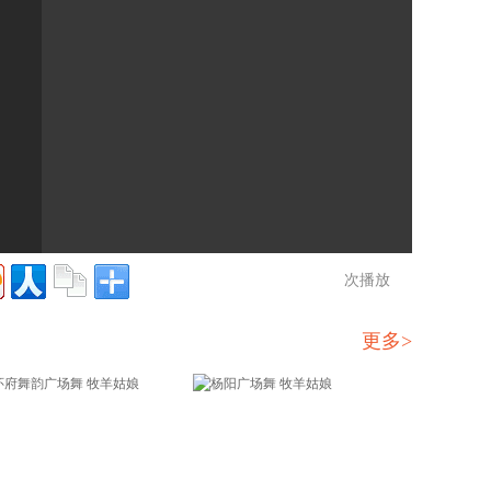
次播放
更多>