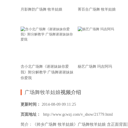
月影舞韵广场舞 牧羊姑娘
菁百合广场舞 牧羊姑娘
含小北广场舞《谢谢妹妹你爱
杨艺广场舞 玛吉阿玛
我》附分解教学 广场舞谢谢妹妹
你爱我
广场舞牧羊姑娘
视频介绍
更新时间：
2014-08-09 09:11:25
页面地址：
http://www.gcwzj.com/v_show/21779.html
简介：《帅乡广场舞 牧羊姑娘》
广场舞牧羊姑娘
含正面背面