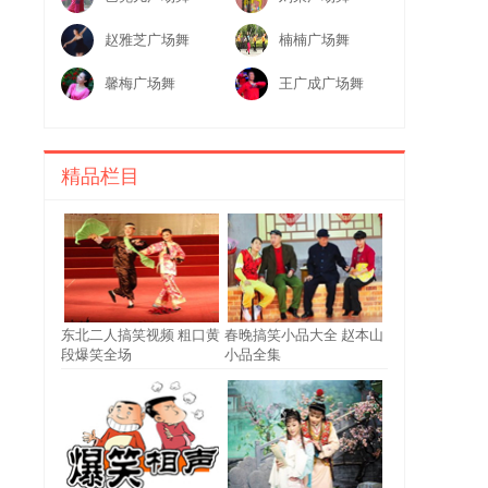
赵雅芝广场舞
楠楠广场舞
馨梅广场舞
王广成广场舞
精品栏目
东北二人搞笑视频 粗口黄
春晚搞笑小品大全 赵本山
段爆笑全场
小品全集