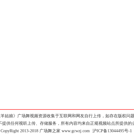
牧羊姑娘》广场舞视频资源收集于互联网和网友自行上传，如存在版权问
不提供任何视听上传、存储服务，所有内容均来自正规视频站点所提供的
CopyRight 2013-2018 广场舞之家 www.gcwzj.com
沪ICP备13044495号-1