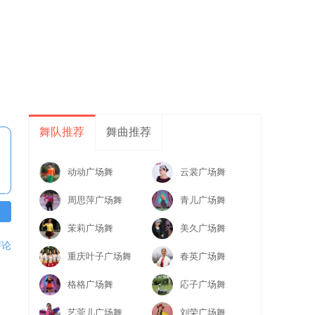
舞队推荐
舞曲推荐
动动广场舞
云裳广场舞
周思萍广场舞
青儿广场舞
茉莉广场舞
美久广场舞
评论
重庆叶子广场舞
春英广场舞
格格广场舞
応子广场舞
艺莞儿广场舞
刘荣广场舞