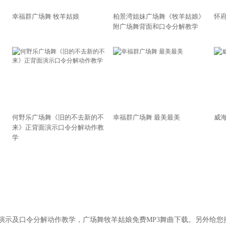
幸福群广场舞 牧羊姑娘
柏景湾姐妹广场舞《牧羊姑娘》
怀
附广场舞背面和口令分解教学
何野乐广场舞《旧的不去新的不
幸福群广场舞 最美最美
威
来》正背面演示口令分解动作教
学
演示及口令分解动作教学，广场舞牧羊姑娘免费MP3舞曲下载。另外给您