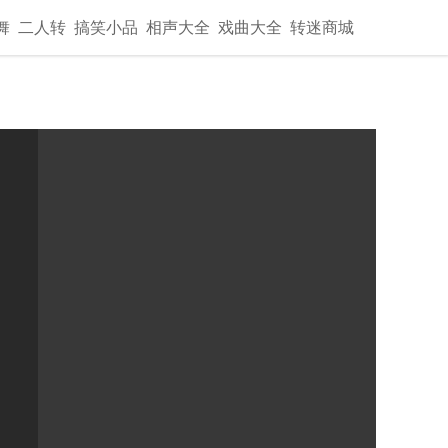
舞
二人转
搞笑小品
相声大全
戏曲大全
转迷商城